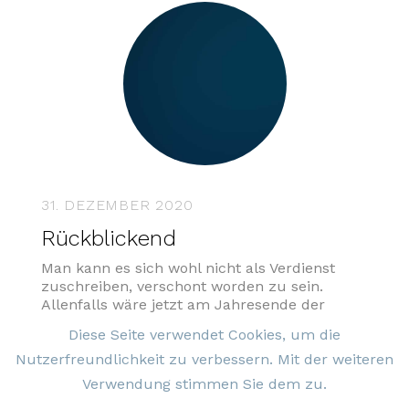
31. DEZEMBER 2020
Rückblickend
Man kann es sich wohl nicht als Verdienst
zuschreiben, verschont worden zu sein.
Allenfalls wäre jetzt am Jahresende der
Zeitpunkt, sich auf die Schultern zu klopfen,
Diese Seite verwendet Cookies, um die
wenn man die Ruhe bewahrt hat, nicht ins
Nutzerfreundlichkeit zu verbessern. Mit der weiteren
haltlose Tagesgeschrei eingestimmt hat,
getan hat, was notwendig war. Oder wenn
Verwendung stimmen Sie dem zu.
man jedenfalls rasch wieder die Fassung