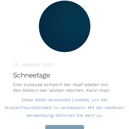
25. JANUAR 2021
Schneetage
Erst zuhause schwirrt der Kopf wieder von
den Bildern der letzten Wochen. Kann man
das vergessen, wie ein gehörnter junger
Diese Seite verwendet Cookies, um die
weisser Mann schamanisch brüllend auf der
Nutzerfreundlichkeit zu verbessern. Mit der weiteren
Gallerie des Parlamentssaals im Capitol
steht? Alsob 10’000 Jahre
Verwendung stimmen Sie dem zu.
Zivilisationsgeschichte am Menschen spurlos
vorübergegangen sind?