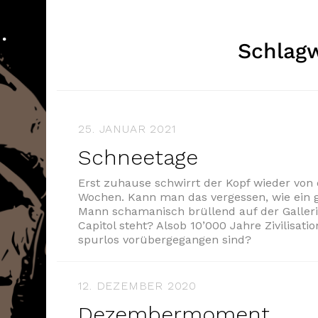
…
Schlag
25. JANUAR 2021
Schneetage
Erst zuhause schwirrt der Kopf wieder von 
Wochen. Kann man das vergessen, wie ein g
Mann schamanisch brüllend auf der Galler
Capitol steht? Alsob 10’000 Jahre Zivilisa
spurlos vorübergegangen sind?
12. DEZEMBER 2020
Dezembermoment